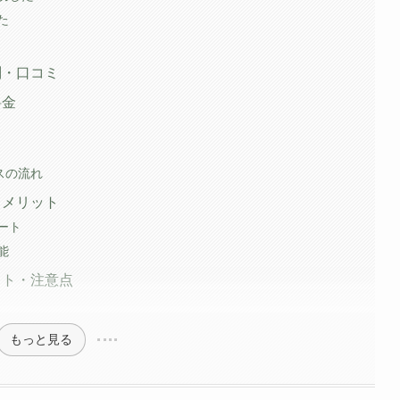
た
判・口コミ
料金
スの流れ
るメリット
ート
能
ット・注意点
もっと見る