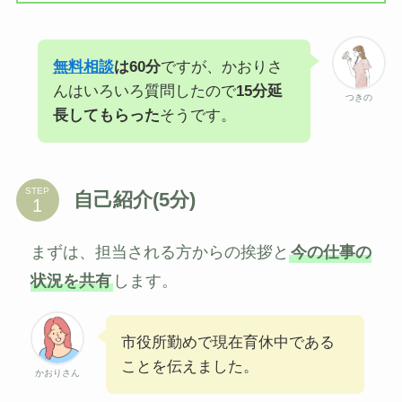
無料相談
は60分
ですが、かおりさ
んはいろいろ質問したので
15分延
つきの
長してもらった
そうです。
STEP
自己紹介(5分)
まずは、担当される方からの挨拶と
今の仕事の
状況を共有
します。
市役所勤めで現在育休中である
ことを伝えました。
かおりさん